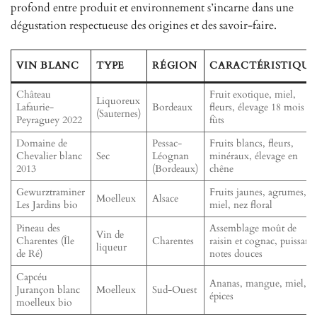
profond entre produit et environnement s’incarne dans une
dégustation respectueuse des origines et des savoir-faire.
VIN BLANC
TYPE
RÉGION
CARACTÉRISTIQUE
Château
Fruit exotique, miel,
Liquoreux
Lafaurie-
Bordeaux
fleurs, élevage 18 mois e
(Sauternes)
Peyraguey 2022
fûts
Domaine de
Pessac-
Fruits blancs, fleurs,
Chevalier blanc
Sec
Léognan
minéraux, élevage en
2013
(Bordeaux)
chêne
Gewurztraminer
Fruits jaunes, agrumes,
Moelleux
Alsace
Les Jardins bio
miel, nez floral
Pineau des
Assemblage moût de
Vin de
Charentes (Île
Charentes
raisin et cognac, puissant
liqueur
de Ré)
notes douces
Capcéu
Ananas, mangue, miel,
Jurançon blanc
Moelleux
Sud-Ouest
épices
moelleux bio