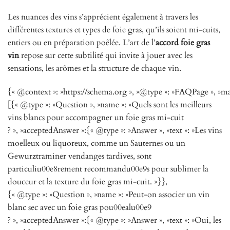
Les nuances des vins s’apprécient également à travers les
différentes textures et types de foie gras, qu’ils soient mi-cuits,
entiers ou en préparation poêlée. L’art de l’
accord foie gras
vin
repose sur cette subtilité qui invite à jouer avec les
sensations, les arômes et la structure de chaque vin.
{« @context »: »https://schema.org », »@type »: »FAQPage », »ma
[{« @type »: »Question », »name »: »Quels sont les meilleurs
vins blancs pour accompagner un foie gras mi-cuit
? », »acceptedAnswer »:{« @type »: »Answer », »text »: »Les vins
moelleux ou liquoreux, comme un Sauternes ou un
Gewurztraminer vendanges tardives, sont
particuliu00e8rement recommandu00e9s pour sublimer la
douceur et la texture du foie gras mi-cuit. »}},
{« @type »: »Question », »name »: »Peut-on associer un vin
blanc sec avec un foie gras pou00ealu00e9
? », »acceptedAnswer »:{« @type »: »Answer », »text »: »Oui, les