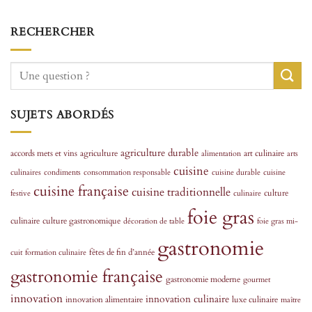
RECHERCHER
SUJETS ABORDÉS
agriculture durable
accords mets et vins
agriculture
art culinaire
alimentation
arts
cuisine
culinaires
condiments
consommation responsable
cuisine durable
cuisine
cuisine française
cuisine traditionnelle
culture
festive
culinaire
foie gras
culinaire
culture gastronomique
décoration de table
foie gras mi-
gastronomie
fêtes de fin d’année
cuit
formation culinaire
gastronomie française
gastronomie moderne
gourmet
innovation
innovation culinaire
innovation alimentaire
luxe culinaire
maître