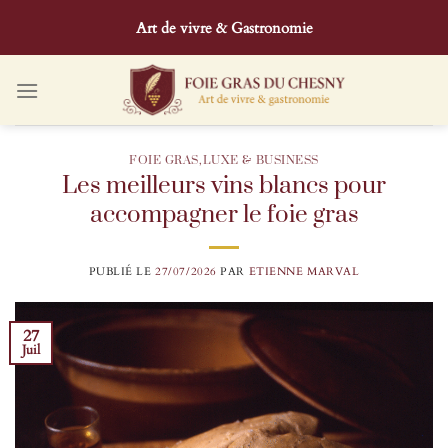
Passer
Art de vivre & Gastronomie
au
contenu
FOIE GRAS
,
LUXE & BUSINESS
Les meilleurs vins blancs pour
accompagner le foie gras
PUBLIÉ LE
27/07/2026
PAR
ETIENNE MARVAL
27
Juil