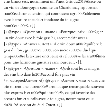
vins blancs secs, notamment un Pinot Gris du2019Alsace ou
un vin de Bourgogne comme un Chardonnay, apportent
frau00eecheur et tension qui contrastent agru00e9ablement
avec la texture chaude et fondante du foie gras
pou00ealu00e9. »}},
{« @type »: »Question », »name »: »Pourquoi privilu00e9gier
un vin doux avec le foie gras ? », »acceptedAnswer »:
{« @type »: »Answer », »text »: »Le vin doux u00e9quilibre le
gras du foie, gru00e2ce u00e0 son sucre ru00e9siduel qui
tempu00e8re la texture onctueuse et relu00e8ve les aru00f4mes
pour une harmonie gustative sans lourdeur. »}},
{« @type »: »Question », »name »: »Quels sont les avantages
des vins bio dans lu2019accord foie gras vin
? », »acceptedAnswer »:{« @type »: »Answer », »text »: »Les vins
bio offrent une puretu00e9 aromatique remarquable, souvent
plus expressifs et u00e9quilibru00e9s, ce qui favorise des
accords fins et subtils avec le foie gras, notamment ceux
du2019Alsace ou du Sud-Ouest. »}},