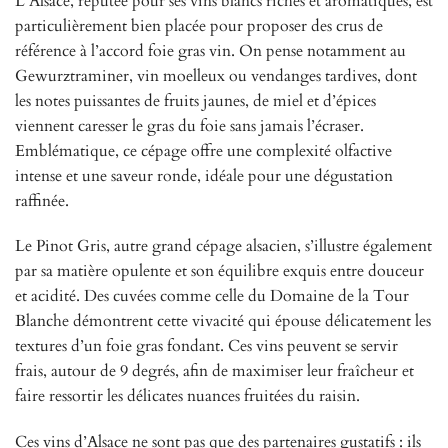
L’Alsace, réputée pour ses vins blancs riches et aromatiques, est
particulièrement bien placée pour proposer des crus de
référence à l’accord foie gras vin. On pense notamment au
Gewurztraminer, vin moelleux ou vendanges tardives, dont
les notes puissantes de fruits jaunes, de miel et d’épices
viennent caresser le gras du foie sans jamais l’écraser.
Emblématique, ce cépage offre une complexité olfactive
intense et une saveur ronde, idéale pour une dégustation
raffinée.
Le Pinot Gris, autre grand cépage alsacien, s’illustre également
par sa matière opulente et son équilibre exquis entre douceur
et acidité. Des cuvées comme celle du Domaine de la Tour
Blanche démontrent cette vivacité qui épouse délicatement les
textures d’un foie gras fondant. Ces vins peuvent se servir
frais, autour de 9 degrés, afin de maximiser leur fraîcheur et
faire ressortir les délicates nuances fruitées du raisin.
Ces vins d’Alsace ne sont pas que des partenaires gustatifs : ils