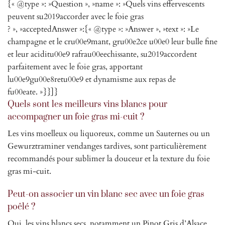
{« @type »: »Question », »name »: »Quels vins effervescents
peuvent su2019accorder avec le foie gras
? », »acceptedAnswer »:{« @type »: »Answer », »text »: »Le
champagne et le cru00e9mant, gru00e2ce u00e0 leur bulle fine
et leur aciditu00e9 rafrau00eechissante, su2019accordent
parfaitement avec le foie gras, apportant
lu00e9gu00e8retu00e9 et dynamisme aux repas de
fu00eate. »}}]}
Quels sont les meilleurs vins blancs pour
accompagner un foie gras mi-cuit ?
Les vins moelleux ou liquoreux, comme un Sauternes ou un
Gewurztraminer vendanges tardives, sont particulièrement
recommandés pour sublimer la douceur et la texture du foie
gras mi-cuit.
Peut-on associer un vin blanc sec avec un foie gras
poêlé ?
Oui, les vins blancs secs, notamment un Pinot Gris d’Alsace