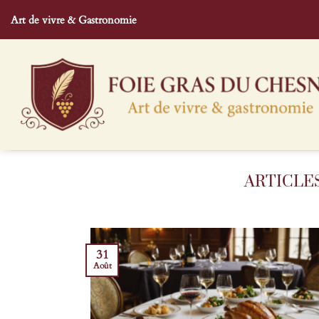
Passer
Art de vivre & Gastronomie
au
contenu
31
Août