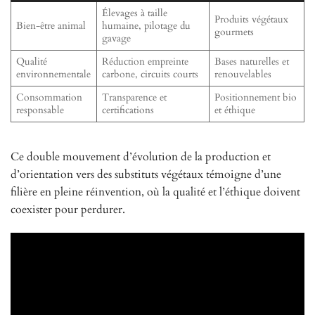
Élevages à taille
Produits végétaux
Bien-être animal
humaine, pilotage du
gourmets
gavage
Qualité
Réduction empreinte
Bases naturelles et
environnementale
carbone, circuits courts
renouvelables
Consommation
Transparence et
Positionnement bio
responsable
certifications
et éthique
Ce double mouvement d’évolution de la production et
d’orientation vers des substituts végétaux témoigne d’une
filière en pleine réinvention, où la qualité et l’éthique doivent
coexister pour perdurer.