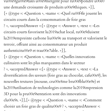
vu00e9gu00e9tales u00e9mergent pour ru00e9pondre u00e0
une demande croissante de produits u00e9thiques. »}},
{« @type »: »Question », »name »: »Quel ru00f4le jouent les
circuits courts dans la consommation de foie gras
? », »acceptedAnswer »:{« @type »: »Answer », »text »: »Les
circuits courts favorisent lu2019achat local, ru00e9duisent
lu2019empreinte carbone liu00e9e au transport et valorisent le
terroir, offrant ainsi au consommateur un produit
authenticitu00e9 et trau00e7able. »}},
{« @type »: »Question », »name »: »Quelles innovations
culinaires sont les plus marquantes dans le secteur
? », »acceptedAnswer »:{« @type »: »Answer », »text »: »La
diversification des saveurs (foie gras au chocolat, cafu00e9), les
nouvelles textures (mousse, cru00e8me bru00fblu00e9e) et
lu2019utilisation de technologies comme lu2019impression
3D pour la pru00e9sentation sont des innovations
clu00e9s. »}},{« @type »: »Question », »name »: »Comment
choisir un foie gras de qualitu00e9 ? », »acceptedAnswer »: