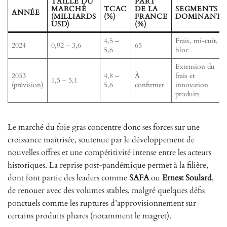
TAILLE DU
PART
MARCHÉ
TCAC
DE LA
SEGMENTS
ANNÉE
(MILLIARDS
(%)
FRANCE
DOMINANTS
USD)
(%)
4,5 –
Frais, mi-cuit,
2024
0,92 – 3,6
65
5,6
bloc
Extension du
2033
4,8 –
À
frais et
1,5 – 5,1
(prévision)
5,6
confirmer
innovation
produits
Le marché du foie gras concentre donc ses forces sur une
croissance maîtrisée, soutenue par le développement de
nouvelles offres et une compétitivité intense entre les acteurs
historiques. La reprise post-pandémique permet à la filière,
dont font partie des leaders comme
SAFA
ou
Ernest Soulard
,
de renouer avec des volumes stables, malgré quelques défis
ponctuels comme les ruptures d’approvisionnement sur
certains produits phares (notamment le magret).