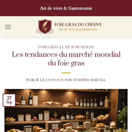
Passer
Art de vivre & Gastronomie
au
contenu
FOIE GRAS
,
LUXE & BUSINESS
Les tendances du marché mondial
du foie gras
PUBLIÉ LE
27/09/2025
PAR
ETIENNE MARVAL
27
Sep