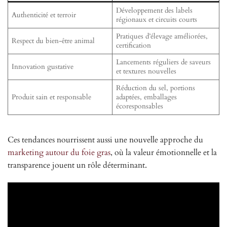
Développement des labels
Authenticité et terroir
régionaux et circuits courts
Pratiques d’élevage améliorées,
Respect du bien-être animal
certification
Lancements réguliers de saveurs
Innovation gustative
et textures nouvelles
Réduction du sel, portions
Produit sain et responsable
adaptées, emballages
écoresponsables
Ces tendances nourrissent aussi une nouvelle approche du
marketing autour du foie gras
, où la valeur émotionnelle et la
transparence jouent un rôle déterminant.