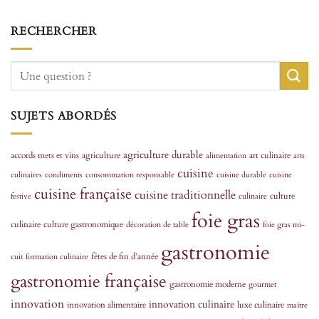
RECHERCHER
SUJETS ABORDÉS
agriculture durable
accords mets et vins
agriculture
art culinaire
alimentation
arts
cuisine
culinaires
condiments
consommation responsable
cuisine durable
cuisine
cuisine française
cuisine traditionnelle
culture
festive
culinaire
foie gras
culinaire
culture gastronomique
décoration de table
foie gras mi-
gastronomie
fêtes de fin d’année
cuit
formation culinaire
gastronomie française
gastronomie moderne
gourmet
innovation
innovation culinaire
innovation alimentaire
luxe culinaire
maître