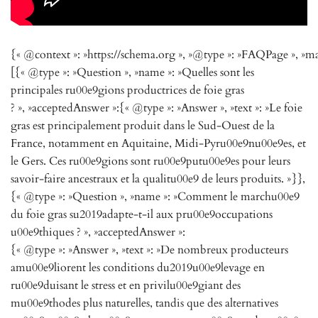
{« @context »: »https://schema.org », »@type »: »FAQPage », »ma
[{« @type »: »Question », »name »: »Quelles sont les
principales ru00e9gions productrices de foie gras
? », »acceptedAnswer »:{« @type »: »Answer », »text »: »Le foie
gras est principalement produit dans le Sud-Ouest de la
France, notamment en Aquitaine, Midi-Pyru00e9nu00e9es, et
le Gers. Ces ru00e9gions sont ru00e9putu00e9es pour leurs
savoir-faire ancestraux et la qualitu00e9 de leurs produits. »}},
{« @type »: »Question », »name »: »Comment le marchu00e9
du foie gras su2019adapte-t-il aux pru00e9occupations
u00e9thiques ? », »acceptedAnswer »:
{« @type »: »Answer », »text »: »De nombreux producteurs
amu00e9liorent les conditions du2019u00e9levage en
ru00e9duisant le stress et en privilu00e9giant des
mu00e9thodes plus naturelles, tandis que des alternatives