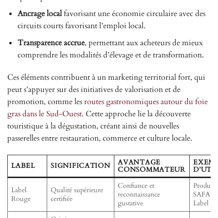
Ancrage local
favorisant une économie circulaire avec des
circuits courts favorisant l’emploi local.
Transparence accrue
, permettant aux acheteurs de mieux
comprendre les modalités d’élevage et de transformation.
Ces éléments contribuent à un marketing territorial fort, qui
peut s’appuyer sur des initiatives de valorisation et de
promotion, comme les
routes gastronomiques autour du foie
gras dans le Sud-Ouest
. Cette approche lie la découverte
touristique à la dégustation, créant ainsi de nouvelles
passerelles entre restauration, commerce et culture locale.
AVANTAGE
EXEM
LABEL
SIGNIFICATION
CONSOMMATEUR
D’UTI
Confiance et
Producti
Label
Qualité supérieure
reconnaissance
SAFA cer
Rouge
certifiée
gustative
Label R