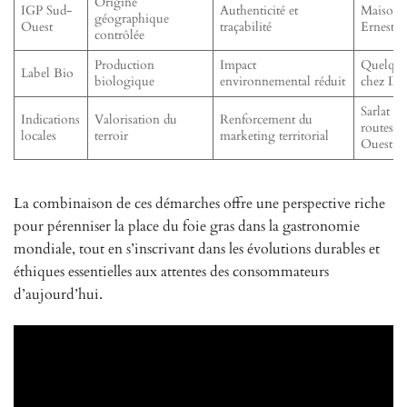
Origine
IGP Sud-
Authenticité et
Maison L
géographique
Ouest
traçabilité
Ernest S
contrôlée
Production
Impact
Quelques
Label Bio
biologique
environnemental réduit
chez Del
Sarlat Fo
Indications
Valorisation du
Renforcement du
routes d
locales
terroir
marketing territorial
Ouest
La combinaison de ces démarches offre une perspective riche
pour pérenniser la place du foie gras dans la gastronomie
mondiale, tout en s’inscrivant dans les évolutions durables et
éthiques essentielles aux attentes des consommateurs
d’aujourd’hui.