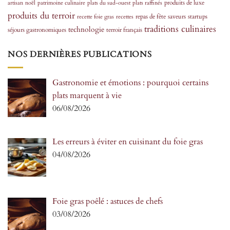
produits de luxe
artisan
noël
patrimoine culinaire
plats du sud-ouest
plats raffinés
produits du terroir
repas de fête
saveurs
startups
recette foie gras
recettes
traditions culinaires
technologie
séjours gastronomiques
terroir français
NOS DERNIÈRES PUBLICATIONS
Gastronomie et émotions : pourquoi certains
plats marquent à vie
06/08/2026
Les erreurs à éviter en cuisinant du foie gras
04/08/2026
Foie gras poêlé : astuces de chefs
03/08/2026