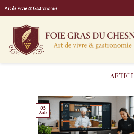
Passer
Art de vivre & Gastronomie
au
contenu
05
Août