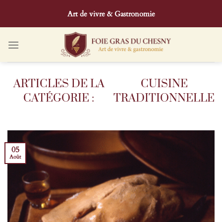
Passer
Art de vivre & Gastronomie
au
contenu
CUISINE
TRADITIONNELLE
05
Août