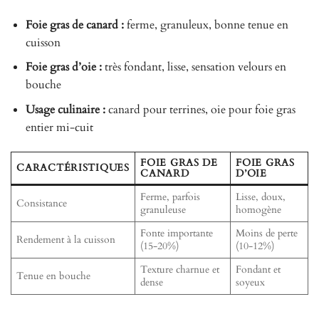
Foie gras de canard :
ferme, granuleux, bonne tenue en
cuisson
Foie gras d’oie :
très fondant, lisse, sensation velours en
bouche
Usage culinaire :
canard pour terrines, oie pour foie gras
entier mi-cuit
FOIE GRAS DE
FOIE GRAS
CARACTÉRISTIQUES
CANARD
D’OIE
Ferme, parfois
Lisse, doux,
Consistance
granuleuse
homogène
Fonte importante
Moins de perte
Rendement à la cuisson
(15-20%)
(10-12%)
Texture charnue et
Fondant et
Tenue en bouche
dense
soyeux