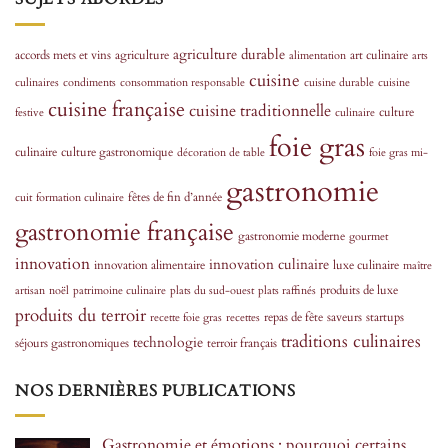
agriculture durable
accords mets et vins
agriculture
art culinaire
alimentation
arts
cuisine
culinaires
condiments
consommation responsable
cuisine durable
cuisine
cuisine française
cuisine traditionnelle
culture
festive
culinaire
foie gras
culinaire
culture gastronomique
décoration de table
foie gras mi-
gastronomie
fêtes de fin d’année
cuit
formation culinaire
gastronomie française
gastronomie moderne
gourmet
innovation
innovation culinaire
innovation alimentaire
luxe culinaire
maître
produits de luxe
artisan
noël
patrimoine culinaire
plats du sud-ouest
plats raffinés
produits du terroir
repas de fête
saveurs
startups
recette foie gras
recettes
traditions culinaires
technologie
séjours gastronomiques
terroir français
NOS DERNIÈRES PUBLICATIONS
Gastronomie et émotions : pourquoi certains