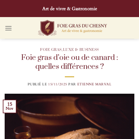
Passer
Art de vivre & Gastronomie
au
contenu
FOIE GRAS
,
LUXE & BUSINESS
Foie gras d’oie ou de canard :
quelles différences ?
PUBLIÉ LE
15/11/2025
PAR
ETIENNE MARVAL
15
Nov