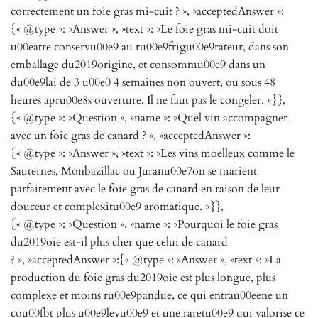
correctement un foie gras mi-cuit ? », »acceptedAnswer »:
{« @type »: »Answer », »text »: »Le foie gras mi-cuit doit
u00eatre conservu00e9 au ru00e9frigu00e9rateur, dans son
emballage du2019origine, et consommu00e9 dans un
du00e9lai de 3 u00e0 4 semaines non ouvert, ou sous 48
heures apru00e8s ouverture. Il ne faut pas le congeler. »}},
{« @type »: »Question », »name »: »Quel vin accompagner
avec un foie gras de canard ? », »acceptedAnswer »:
{« @type »: »Answer », »text »: »Les vins moelleux comme le
Sauternes, Monbazillac ou Juranu00e7on se marient
parfaitement avec le foie gras de canard en raison de leur
douceur et complexitu00e9 aromatique. »}},
{« @type »: »Question », »name »: »Pourquoi le foie gras
du2019oie est-il plus cher que celui de canard
? », »acceptedAnswer »:{« @type »: »Answer », »text »: »La
production du foie gras du2019oie est plus longue, plus
complexe et moins ru00e9pandue, ce qui entrau00eene un
cou00fbt plus u00e9levu00e9 et une raretu00e9 qui valorise ce