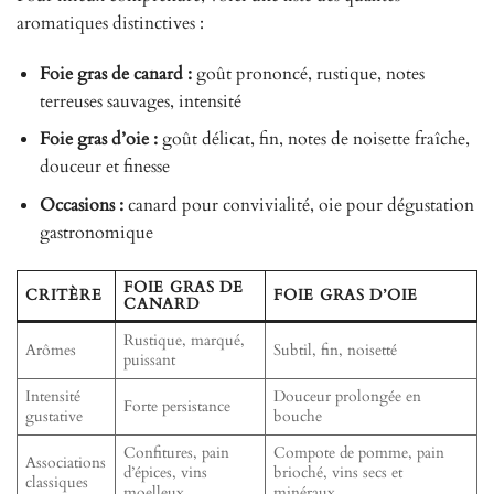
aromatiques distinctives :
Foie gras de canard :
goût prononcé, rustique, notes
terreuses sauvages, intensité
Foie gras d’oie :
goût délicat, fin, notes de noisette fraîche,
douceur et finesse
Occasions :
canard pour convivialité, oie pour dégustation
gastronomique
FOIE GRAS DE
CRITÈRE
FOIE GRAS D’OIE
CANARD
Rustique, marqué,
Arômes
Subtil, fin, noisetté
puissant
Intensité
Douceur prolongée en
Forte persistance
gustative
bouche
Confitures, pain
Compote de pomme, pain
Associations
d’épices, vins
brioché, vins secs et
classiques
moelleux
minéraux