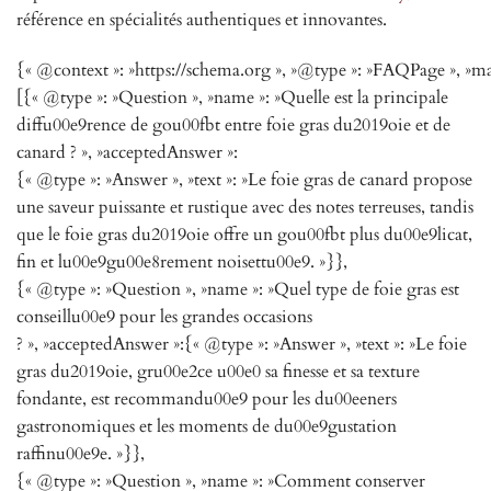
référence en spécialités authentiques et innovantes.
{« @context »: »https://schema.org », »@type »: »FAQPage », »ma
[{« @type »: »Question », »name »: »Quelle est la principale
diffu00e9rence de gou00fbt entre foie gras du2019oie et de
canard ? », »acceptedAnswer »:
{« @type »: »Answer », »text »: »Le foie gras de canard propose
une saveur puissante et rustique avec des notes terreuses, tandis
que le foie gras du2019oie offre un gou00fbt plus du00e9licat,
fin et lu00e9gu00e8rement noisettu00e9. »}},
{« @type »: »Question », »name »: »Quel type de foie gras est
conseillu00e9 pour les grandes occasions
? », »acceptedAnswer »:{« @type »: »Answer », »text »: »Le foie
gras du2019oie, gru00e2ce u00e0 sa finesse et sa texture
fondante, est recommandu00e9 pour les du00eeners
gastronomiques et les moments de du00e9gustation
raffinu00e9e. »}},
{« @type »: »Question », »name »: »Comment conserver