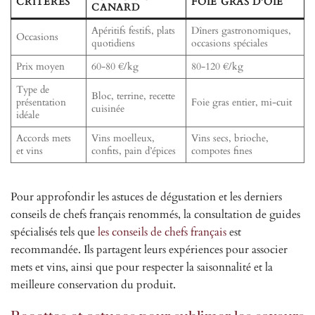
CRITÈRES
FOIE GRAS D’OIE
CANARD
Apéritifs festifs, plats
Dîners gastronomiques,
Occasions
quotidiens
occasions spéciales
Prix moyen
60-80 €/kg
80-120 €/kg
Type de
Bloc, terrine, recette
présentation
Foie gras entier, mi-cuit
cuisinée
idéale
Accords mets
Vins moelleux,
Vins secs, brioche,
et vins
confits, pain d’épices
compotes fines
Pour approfondir les astuces de dégustation et les derniers
conseils de chefs français renommés, la consultation de guides
spécialisés tels que
les conseils de chefs français
est
recommandée. Ils partagent leurs expériences pour associer
mets et vins, ainsi que pour respecter la saisonnalité et la
meilleure conservation du produit.