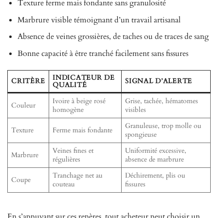
Texture ferme mais fondante sans granulosité
Marbrure visible témoignant d’un travail artisanal
Absence de veines grossières, de taches ou de traces de sang
Bonne capacité à être tranché facilement sans fissures
INDICATEUR DE
CRITÈRE
SIGNAL D’ALERTE
QUALITÉ
Ivoire à beige rosé
Grise, tachée, hématomes
Couleur
homogène
visibles
Granuleuse, trop molle ou
Texture
Ferme mais fondante
spongieuse
Veines fines et
Uniformité excessive,
Marbrure
régulières
absence de marbrure
Tranchage net au
Déchirement, plis ou
Coupe
couteau
fissures
En s’appuyant sur ces repères, tout acheteur peut choisir un