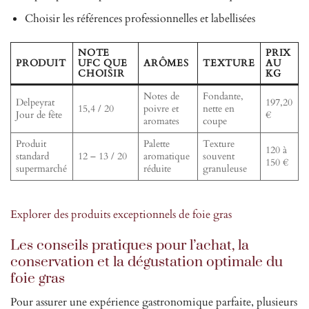
Choisir les références professionnelles et labellisées
NOTE
PRIX
PRODUIT
UFC QUE
ARÔMES
TEXTURE
AU
CHOISIR
KG
Notes de
Fondante,
Delpeyrat
197,20
15,4 / 20
poivre et
nette en
Jour de fête
€
aromates
coupe
Produit
Palette
Texture
120 à
standard
12 – 13 / 20
aromatique
souvent
150 €
supermarché
réduite
granuleuse
Explorer des produits exceptionnels de foie gras
Les conseils pratiques pour l’achat, la
conservation et la dégustation optimale du
foie gras
Pour assurer une expérience gastronomique parfaite, plusieurs