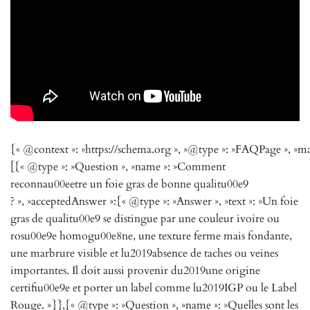
{« @context »: »https://schema.org », »@type »: »FAQPage », »ma
[{« @type »: »Question », »name »: »Comment
reconnau00eetre un foie gras de bonne qualitu00e9
? », »acceptedAnswer »:{« @type »: »Answer », »text »: »Un foie
gras de qualitu00e9 se distingue par une couleur ivoire ou
rosu00e9e homogu00e8ne, une texture ferme mais fondante,
une marbrure visible et lu2019absence de taches ou veines
importantes. Il doit aussi provenir du2019une origine
certifiu00e9e et porter un label comme lu2019IGP ou le Label
Rouge. »}},{« @type »: »Question », »name »: »Quelles sont les