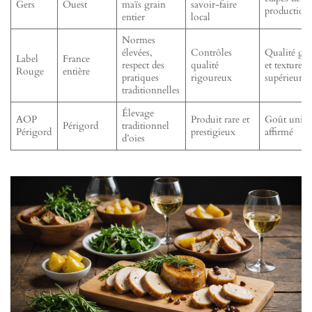
Gers
Ouest
maïs grain
savoir-faire
production
entier
local
Normes
élevées,
Contrôles
Qualité gus
Label
France
respect des
qualité
et texture
Rouge
entière
pratiques
rigoureux
supérieure
traditionnelles
Élevage
AOP
Produit rare et
Goût uniqu
Périgord
traditionnel
Périgord
prestigieux
affirmé
d’oies