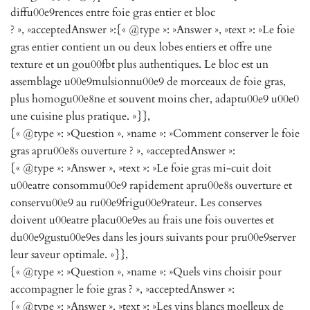
diffu00e9rences entre foie gras entier et bloc
? », »acceptedAnswer »:{« @type »: »Answer », »text »: »Le foie
gras entier contient un ou deux lobes entiers et offre une
texture et un gou00fbt plus authentiques. Le bloc est un
assemblage u00e9mulsionnu00e9 de morceaux de foie gras,
plus homogu00e8ne et souvent moins cher, adaptu00e9 u00e0
une cuisine plus pratique. »}},
{« @type »: »Question », »name »: »Comment conserver le foie
gras apru00e8s ouverture ? », »acceptedAnswer »:
{« @type »: »Answer », »text »: »Le foie gras mi-cuit doit
u00eatre consommu00e9 rapidement apru00e8s ouverture et
conservu00e9 au ru00e9frigu00e9rateur. Les conserves
doivent u00eatre placu00e9es au frais une fois ouvertes et
du00e9gustu00e9es dans les jours suivants pour pru00e9server
leur saveur optimale. »}},
{« @type »: »Question », »name »: »Quels vins choisir pour
accompagner le foie gras ? », »acceptedAnswer »:
{« @type »: »Answer », »text »: »Les vins blancs moelleux de