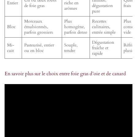
Un ou deux lobes
raffinée,
Quelqu
Entier
riche en
de foie gras
dégustation
frais
arômes
pure
Morceaux
Plus
Recettes
Plus lo
Bloc
émulsionnés,
homogène,
culinaires,
conserv
parfois grossiers
parfois dense
entrée simple
vide
Dégustation
Mi-
Pasteurisé, entier
Souple,
Réfrigé
fraîche et
cuit
ou en bloc
tendre
plusieu
rapide
En savoir plus sur le choix entre foie gras d’oie et de canard