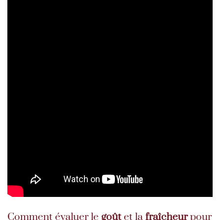
Comment évaluer le
goût
et la
fraîcheur
pour