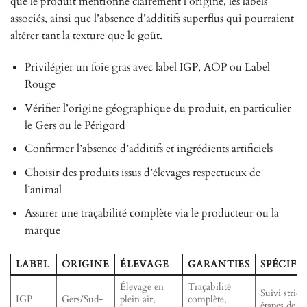
que le produit mentionne clairement l’origine, les labels
associés, ainsi que l’absence d’additifs superflus qui pourraient
altérer tant la texture que le goût.
Privilégier un foie gras avec label IGP, AOP ou Label
Rouge
Vérifier l’origine géographique du produit, en particulier
le Gers ou le Périgord
Confirmer l’absence d’additifs et ingrédients artificiels
Choisir des produits issus d’élevages respectueux de
l’animal
Assurer une traçabilité complète via le producteur ou la
marque
LABEL
ORIGINE
ÉLEVAGE
GARANTIES
SPÉCIFI
Élevage en
Traçabilité
Suivi strict
IGP
Gers/Sud-
plein air,
complète,
étapes de