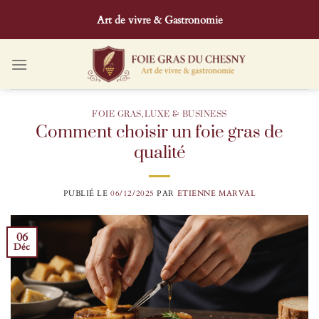
Passer
Art de vivre & Gastronomie
au
contenu
FOIE GRAS
,
LUXE & BUSINESS
Comment choisir un foie gras de
qualité
PUBLIÉ LE
06/12/2025
PAR
ETIENNE MARVAL
06
Déc