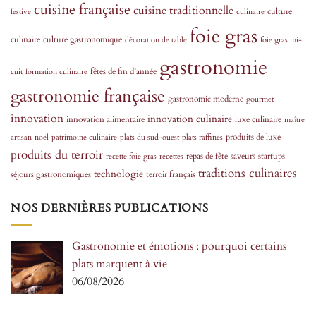
cuisine française
cuisine traditionnelle
culture
festive
culinaire
foie gras
culinaire
culture gastronomique
décoration de table
foie gras mi-
gastronomie
fêtes de fin d’année
cuit
formation culinaire
gastronomie française
gastronomie moderne
gourmet
innovation
innovation culinaire
innovation alimentaire
luxe culinaire
maître
produits de luxe
artisan
noël
patrimoine culinaire
plats du sud-ouest
plats raffinés
produits du terroir
repas de fête
saveurs
startups
recette foie gras
recettes
traditions culinaires
technologie
séjours gastronomiques
terroir français
NOS DERNIÈRES PUBLICATIONS
Gastronomie et émotions : pourquoi certains
plats marquent à vie
06/08/2026