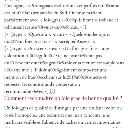
Gascogne, les Armagnacs traditionnels et parfois mu00eame
des biu00e8res artisanales du Sud-Ouest se marient
parfaitement avec le foie gras, u00e9quilibrant sa richesse et
rehaussant ses aru00f4mes du00e9licats. »}},
{« @type »: »Question », »name »: »Quels sont les signes
du2019un foie gras frais ? », »acceptedAnswer »:
{« @type »: »Answer », »text »: »Un foie gras frais a une
coloration ru00e9guliu00e8re, ne pru00e9sente pas
du2019odeur du00e9sagru00e9able et sa texture est souple sans
u00eatre molle. Il doit u00e9galement comporter une
mention de frau00eecheur sur lu2019u00e9tiquette et
respecter les conditions de conservation
recommandu00e9es. »}}]}
Comment reconnaître un foie gras de bonne qualité ?
Un foie gras de qualité se distingue par une couleur ivoire ou
rosée homogène, une texture ferme mais fondante, une
marbrure visible et l’absence de taches ou veines importantes.