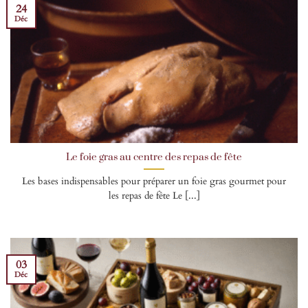
24
Déc
Le foie gras au centre des repas de fête
Les bases indispensables pour préparer un foie gras gourmet pour
les repas de fête Le [...]
03
Déc