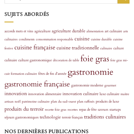
SUJETS ABORDÉS
agriculture durable
accords mets et vins
agriculture
art culinaire
alimentation
arts
cuisine
culinaires
condiments
consommation responsable
cuisine durable
cuisine
cuisine française
cuisine traditionnelle
culture
festive
culinaire
foie gras
culinaire
culture gastronomique
décoration de table
foie gras mi-
gastronomie
fêtes de fin d’année
cuit
formation culinaire
gastronomie française
gastronomie moderne
gourmet
innovation
innovation culinaire
innovation alimentaire
luxe culinaire
maître
produits de luxe
artisan
noël
patrimoine culinaire
plats du sud-ouest
plats raffinés
produits du terroir
repas de fête
saveurs
startups
recette foie gras
recettes
traditions culinaires
technologie
séjours gastronomiques
terroir français
NOS DERNIÈRES PUBLICATIONS