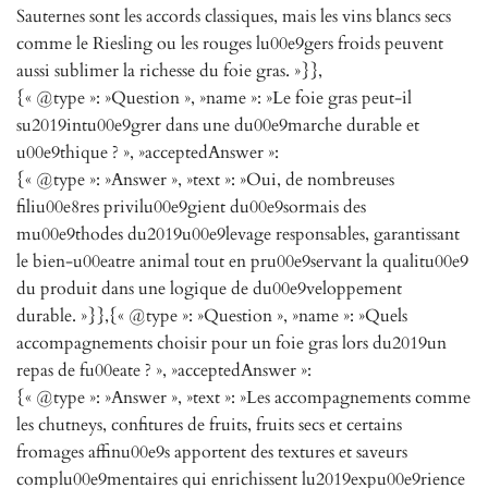
Sauternes sont les accords classiques, mais les vins blancs secs
comme le Riesling ou les rouges lu00e9gers froids peuvent
aussi sublimer la richesse du foie gras. »}},
{« @type »: »Question », »name »: »Le foie gras peut-il
su2019intu00e9grer dans une du00e9marche durable et
u00e9thique ? », »acceptedAnswer »:
{« @type »: »Answer », »text »: »Oui, de nombreuses
filiu00e8res privilu00e9gient du00e9sormais des
mu00e9thodes du2019u00e9levage responsables, garantissant
le bien-u00eatre animal tout en pru00e9servant la qualitu00e9
du produit dans une logique de du00e9veloppement
durable. »}},{« @type »: »Question », »name »: »Quels
accompagnements choisir pour un foie gras lors du2019un
repas de fu00eate ? », »acceptedAnswer »:
{« @type »: »Answer », »text »: »Les accompagnements comme
les chutneys, confitures de fruits, fruits secs et certains
fromages affinu00e9s apportent des textures et saveurs
complu00e9mentaires qui enrichissent lu2019expu00e9rience