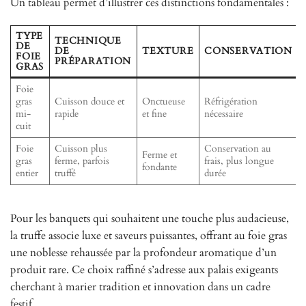
Un tableau permet d’illustrer ces distinctions fondamentales :
TYPE
TECHNIQUE
DE
DE
TEXTURE
CONSERVATION
FOIE
PRÉPARATION
GRAS
Foie
gras
Cuisson douce et
Onctueuse
Réfrigération
mi-
rapide
et fine
nécessaire
cuit
Foie
Cuisson plus
Conservation au
Ferme et
gras
ferme, parfois
frais, plus longue
fondante
entier
truffé
durée
Pour les banquets qui souhaitent une touche plus audacieuse,
la truffe associe luxe et saveurs puissantes, offrant au foie gras
une noblesse rehaussée par la profondeur aromatique d’un
produit rare. Ce choix raffiné s’adresse aux palais exigeants
cherchant à marier tradition et innovation dans un cadre
festif.