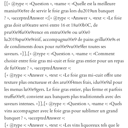
[{« @type »: »Question », »name »: »Quelle est la meilleure
maniu00e8re de servir le foie gras lors du2019un banquet
? », »acceptedAnswer »:{« @type »: »Answer », »text »: »Le foie
gras doit u00eatre servi entre 16 et 18u00b0C, de
pru00e9fu00e9rence en entru00e9e ou u00e0
lu2019apu00e9ritif, accompagnu00e9 de pains grillu00e9s et
de condiments doux pour ru00e9vu00e9ler toutes ses
saveurs. »}},{« @type »: »Question », »name »: »Comment
choisir entre foie gras mi-cuit et foie gras entier pour un repas
de fu00eate ? », »acceptedAnswer »:
{« @type »: »Answer », »text »: »Le foie gras mi-cuit offre une
texture plus onctueuse et des aru00f4mes frais, idu00e9al pour
les menus lu00e9gers. Le foie gras entier, plus ferme et parfois
truffu00e9, convient aux banquets plus traditionnels avec des
saveurs intenses. »}},{« @type »: »Question », »name »: »Quels
vins accompagner avec le foie gras pour sublimer un grand
banquet ? », »acceptedAnswer »:
{« @type »: »Answer », »text »: »Les vins liquoreux tels que le