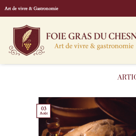
Passer
Art de vivre & Gastronomie
au
contenu
03
Août