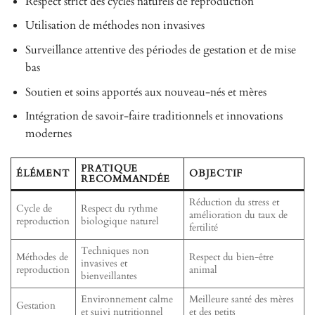
Respect strict des cycles naturels de reproduction
Utilisation de méthodes non invasives
Surveillance attentive des périodes de gestation et de mise
bas
Soutien et soins apportés aux nouveau-nés et mères
Intégration de savoir-faire traditionnels et innovations
modernes
PRATIQUE
ÉLÉMENT
OBJECTIF
RECOMMANDÉE
Réduction du stress et
Cycle de
Respect du rythme
amélioration du taux de
reproduction
biologique naturel
fertilité
Techniques non
Méthodes de
Respect du bien-être
invasives et
reproduction
animal
bienveillantes
Environnement calme
Meilleure santé des mères
Gestation
et suivi nutritionnel
et des petits