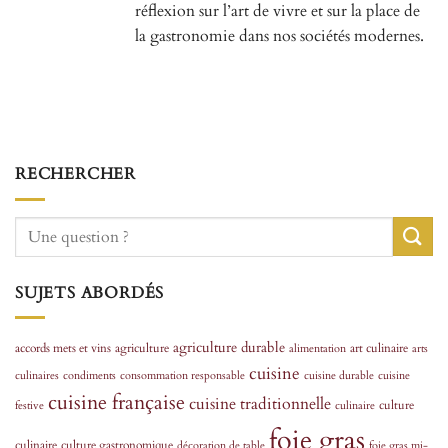
réflexion sur l’art de vivre et sur la place de
la gastronomie dans nos sociétés modernes.
RECHERCHER
SUJETS ABORDÉS
agriculture durable
accords mets et vins
agriculture
art culinaire
alimentation
arts
cuisine
culinaires
condiments
consommation responsable
cuisine durable
cuisine
cuisine française
cuisine traditionnelle
culture
festive
culinaire
foie gras
culinaire
culture gastronomique
décoration de table
foie gras mi-