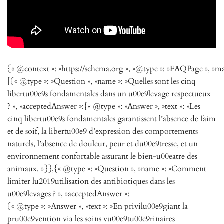
{« @context »: »https://schema.org », »@type »: »FAQPage », »ma
[{« @type »: »Question », »name »: »Quelles sont les cinq
libertu00e9s fondamentales dans un u00e9levage respectueux
? », »acceptedAnswer »:{« @type »: »Answer », »text »: »Les
cinq libertu00e9s fondamentales garantissent l’absence de faim
et de soif, la libertu00e9 d’expression des comportements
naturels, l’absence de douleur, peur et du00e9tresse, et un
environnement confortable assurant le bien-u00eatre des
animaux. »}},{« @type »: »Question », »name »: »Comment
limiter lu2019utilisation des antibiotiques dans les
u00e9levages ? », »acceptedAnswer »:
{« @type »: »Answer », »text »: »En privilu00e9giant la
pru00e9vention via les soins vu00e9tu00e9rinaires