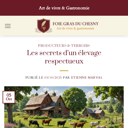
Passer
Art de vivre & Gastronomie
au
contenu
PRODUCTEURS & TERROIRS
Les secrets d’un élevage
respectueux
PUBLIÉ LE
05/10/2025
PAR
ETIENNE MARVAL
05
Oct