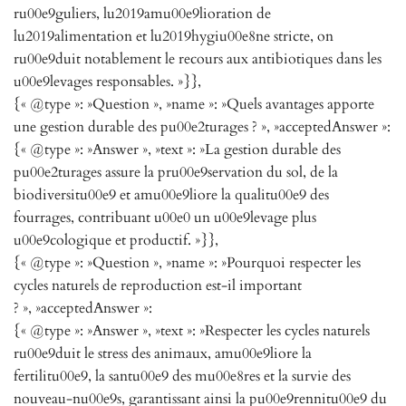
ru00e9guliers, lu2019amu00e9lioration de
lu2019alimentation et lu2019hygiu00e8ne stricte, on
ru00e9duit notablement le recours aux antibiotiques dans les
u00e9levages responsables. »}},
{« @type »: »Question », »name »: »Quels avantages apporte
une gestion durable des pu00e2turages ? », »acceptedAnswer »:
{« @type »: »Answer », »text »: »La gestion durable des
pu00e2turages assure la pru00e9servation du sol, de la
biodiversitu00e9 et amu00e9liore la qualitu00e9 des
fourrages, contribuant u00e0 un u00e9levage plus
u00e9cologique et productif. »}},
{« @type »: »Question », »name »: »Pourquoi respecter les
cycles naturels de reproduction est-il important
? », »acceptedAnswer »:
{« @type »: »Answer », »text »: »Respecter les cycles naturels
ru00e9duit le stress des animaux, amu00e9liore la
fertilitu00e9, la santu00e9 des mu00e8res et la survie des
nouveau-nu00e9s, garantissant ainsi la pu00e9rennitu00e9 du