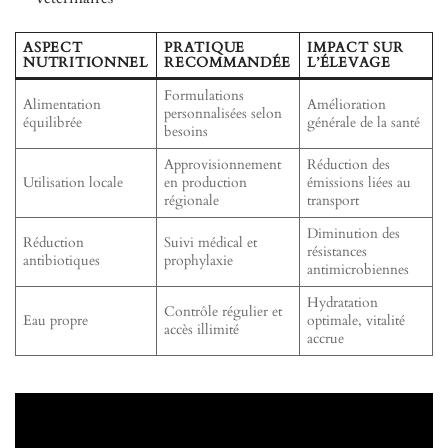
ASPECT
PRATIQUE
IMPACT SUR
NUTRITIONNEL
RECOMMANDÉE
L’ÉLEVAGE
Formulations
Alimentation
Amélioration
personnalisées selon
équilibrée
générale de la santé
besoins
Approvisionnement
Réduction des
Utilisation locale
en production
émissions liées au
régionale
transport
Diminution des
Réduction
Suivi médical et
résistances
antibiotiques
prophylaxie
antimicrobiennes
Hydratation
Contrôle régulier et
Eau propre
optimale, vitalité
accès illimité
accrue