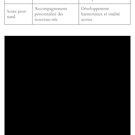
Accompagnement
Développement
Soins post-
personnalisé des
harmonieux et vitalité
natal
nouveau-nés
accrue