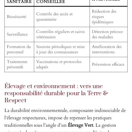
SANITAIRE
CONSEILLÉE
Réduction des
Contrôle des accès et
Biosécurité
risques
quarantaine
épidémiques
Contrôles réguliers et suivis
Détection précoce
Surveillance
vétérinaires
des maladies
Formation du
Sessions périodiques et mise
Amélioration des
personnel
à jour des connaissances
interventions
Traitements
Vaccinations et protocoles
Prévention efficace
préventifs
adaptés
Élevage et environnement : vers une
responsabilité durable pour la Terre &
Respect
La durabilité environnementale, composante indissociable de
l’élevage respectueux, impose de repenser les pratiques
traditionnelles sous l’angle d’un
Élevage Vert
. La gestion