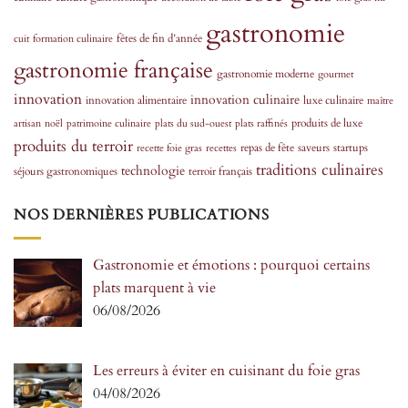
gastronomie
fêtes de fin d’année
cuit
formation culinaire
gastronomie française
gastronomie moderne
gourmet
innovation
innovation culinaire
innovation alimentaire
luxe culinaire
maître
produits de luxe
artisan
noël
patrimoine culinaire
plats du sud-ouest
plats raffinés
produits du terroir
repas de fête
saveurs
startups
recette foie gras
recettes
traditions culinaires
technologie
séjours gastronomiques
terroir français
NOS DERNIÈRES PUBLICATIONS
Gastronomie et émotions : pourquoi certains
plats marquent à vie
06/08/2026
Les erreurs à éviter en cuisinant du foie gras
04/08/2026