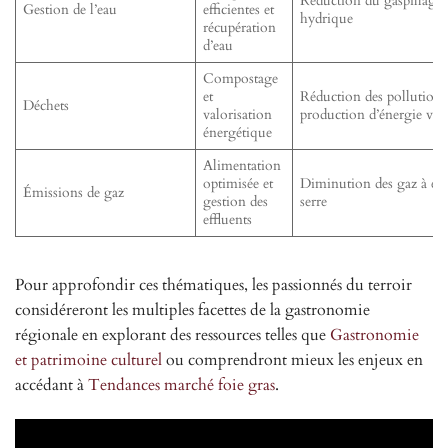
Réduction du gaspillage
Gestion de l’eau
efficientes et
hydrique
récupération
d’eau
Compostage
et
Réduction des pollutions
Déchets
valorisation
production d’énergie ver
énergétique
Alimentation
optimisée et
Diminution des gaz à eff
Émissions de gaz
gestion des
serre
effluents
Pour approfondir ces thématiques, les passionnés du terroir
considéreront les multiples facettes de la gastronomie
régionale en explorant des ressources telles que
Gastronomie
et patrimoine culturel
ou comprendront mieux les enjeux en
accédant à
Tendances marché foie gras
.