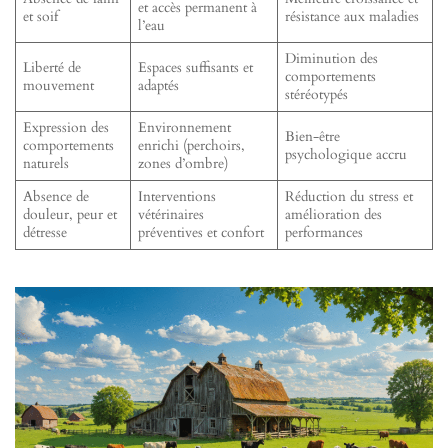
et accès permanent à
et soif
résistance aux maladies
l’eau
Diminution des
Liberté de
Espaces suffisants et
comportements
mouvement
adaptés
stéréotypés
Expression des
Environnement
Bien-être
comportements
enrichi (perchoirs,
psychologique accru
naturels
zones d’ombre)
Absence de
Interventions
Réduction du stress et
douleur, peur et
vétérinaires
amélioration des
détresse
préventives et confort
performances