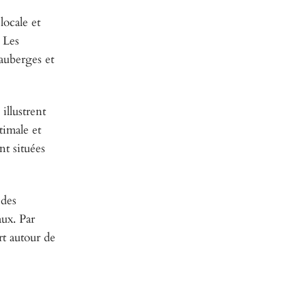
locale et
 Les
 auberges et
, illustrent
timale et
nt situées
 des
aux. Par
rt autour de