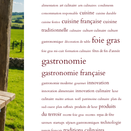
art culinaire
alimentation
arts culinaires
condiments
cuisine
consommation responsable
cuisine durable
cuisine française
cuisine
cuisine festive
traditionnelle
culture culinaire
culture
culinaire
foie gras
gastronomique
décoration de table
fêtes de fin d’année
foie gras mi-cuit
formation culinaire
gastronomie
gastronomie française
innovation
gastronomie moderne
gourmet
innovation culinaire
innovation alimentaire
luxe
culinaire
maître artisan
noël
patrimoine culinaire
plats du
produits
produits de luxe
sud-ouest
plats raffinés
du terroir
repas de fête
recette foie gras
recettes
technologie
saveurs
startups
séjours gastronomiques
traditions culinaires
terroir français