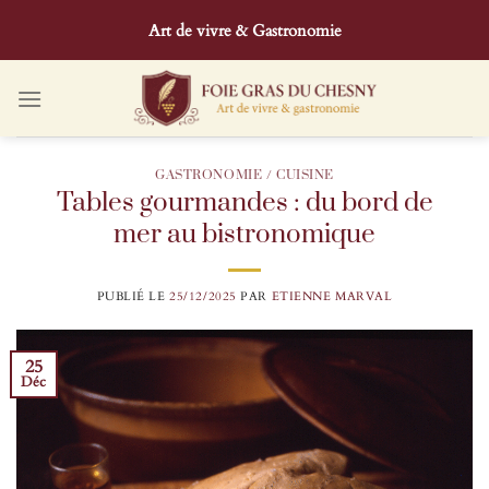
Passer
Art de vivre & Gastronomie
au
contenu
GASTRONOMIE / CUISINE
Tables gourmandes : du bord de
mer au bistronomique
PUBLIÉ LE
25/12/2025
PAR
ETIENNE MARVAL
25
Déc