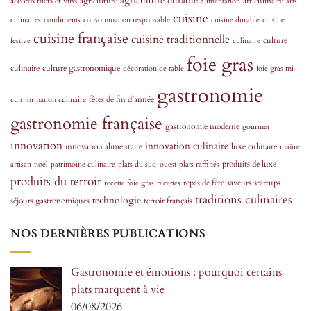
agriculture durable
accords mets et vins
agriculture
art culinaire
alimentation
arts
cuisine
culinaires
condiments
consommation responsable
cuisine durable
cuisine
cuisine française
cuisine traditionnelle
culture
festive
culinaire
foie gras
culinaire
culture gastronomique
décoration de table
foie gras mi-
gastronomie
fêtes de fin d’année
cuit
formation culinaire
gastronomie française
gastronomie moderne
gourmet
innovation
innovation culinaire
innovation alimentaire
luxe culinaire
maître
produits de luxe
artisan
noël
patrimoine culinaire
plats du sud-ouest
plats raffinés
produits du terroir
repas de fête
saveurs
startups
recette foie gras
recettes
traditions culinaires
technologie
séjours gastronomiques
terroir français
NOS DERNIÈRES PUBLICATIONS
Gastronomie et émotions : pourquoi certains
plats marquent à vie
06/08/2026