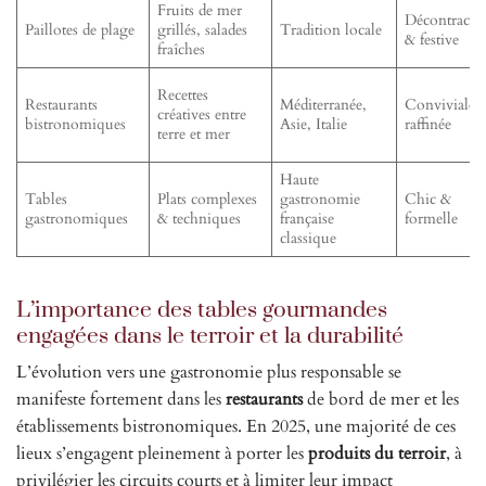
Fruits de mer
Décontracté
Paillotes de plage
grillés, salades
Tradition locale
& festive
fraîches
Recettes
Restaurants
Méditerranée,
Conviviale 
créatives entre
bistronomiques
Asie, Italie
raffinée
terre et mer
Haute
Tables
Plats complexes
gastronomie
Chic &
gastronomiques
& techniques
française
formelle
classique
L’importance des tables gourmandes
engagées dans le terroir et la durabilité
L’évolution vers une gastronomie plus responsable se
manifeste fortement dans les
restaurants
de bord de mer et les
établissements bistronomiques. En 2025, une majorité de ces
lieux s’engagent pleinement à porter les
produits du terroir
, à
privilégier les circuits courts et à limiter leur impact