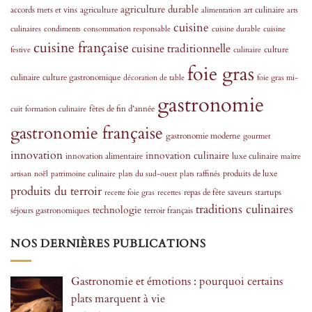
agriculture durable
accords mets et vins
agriculture
art culinaire
alimentation
arts
cuisine
culinaires
condiments
consommation responsable
cuisine durable
cuisine
cuisine française
cuisine traditionnelle
culture
festive
culinaire
foie gras
culinaire
culture gastronomique
décoration de table
foie gras mi-
gastronomie
fêtes de fin d’année
cuit
formation culinaire
gastronomie française
gastronomie moderne
gourmet
innovation
innovation culinaire
innovation alimentaire
luxe culinaire
maître
produits de luxe
artisan
noël
patrimoine culinaire
plats du sud-ouest
plats raffinés
produits du terroir
repas de fête
saveurs
startups
recette foie gras
recettes
traditions culinaires
technologie
séjours gastronomiques
terroir français
NOS DERNIÈRES PUBLICATIONS
Gastronomie et émotions : pourquoi certains
plats marquent à vie