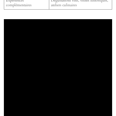
Expériences
Dégustations vins, visites historiques,
complémentaires
ateliers culinaires