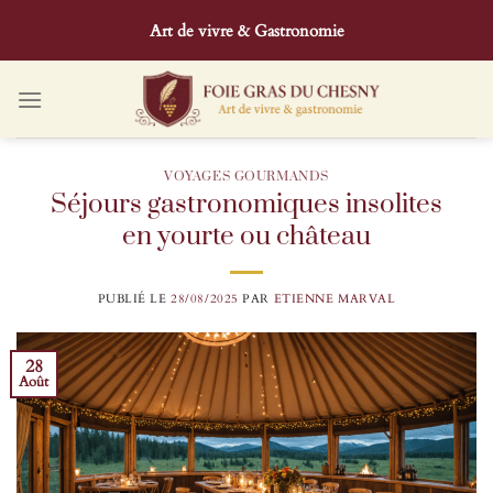
Passer
Art de vivre & Gastronomie
au
contenu
VOYAGES GOURMANDS
Séjours gastronomiques insolites
en yourte ou château
PUBLIÉ LE
28/08/2025
PAR
ETIENNE MARVAL
28
Août