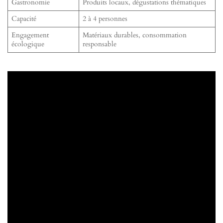
Gastronomie
Produits locaux, dégustations thématiques
Capacité
2 à 4 personnes
Engagement
Matériaux durables, consommation
écologique
responsable