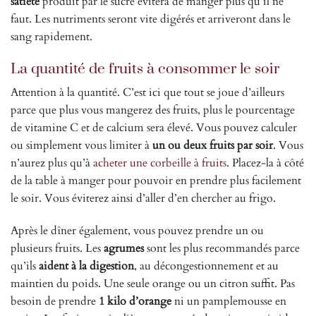
satiété
produit par le sucre évitera de manger plus qu’il ne
faut. Les nutriments seront vite digérés et arriveront dans le
sang rapidement.
La quantité de fruits à consommer le soir
Attention à la quantité. C’est ici que tout se joue d’ailleurs
parce que plus vous mangerez des fruits, plus le pourcentage
de vitamine C et de calcium sera élevé. Vous pouvez calculer
ou simplement vous limiter à
un ou deux fruits par soir
. Vous
n’aurez plus qu’à
acheter une corbeille à fruits
. Placez-la à côté
de la table à manger pour pouvoir en prendre plus facilement
le soir. Vous éviterez ainsi d’aller d’en chercher au frigo.
Après le dîner également, vous pouvez prendre un ou
plusieurs fruits. Les
agrumes
sont les plus recommandés parce
qu’ils
aident à la digestion
, au décongestionnement et au
maintien du poids. Une seule orange ou un citron suffit. Pas
besoin de prendre
1 kilo d’orange
ni un pamplemousse en