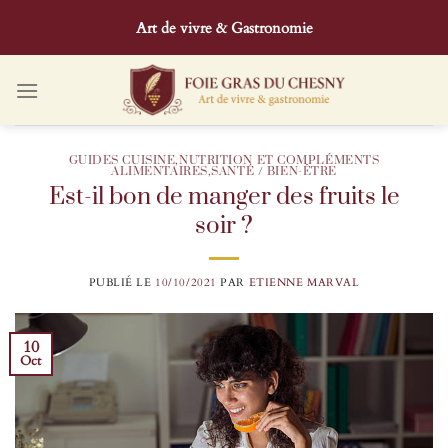
Passer
Art de vivre & Gastronomie
au
contenu
GUIDES CUISINE
,
NUTRITION ET COMPLÉMENTS
ALIMENTAIRES
,
SANTÉ / BIEN-ÊTRE
Est-il bon de manger des fruits le
soir ?
PUBLIÉ LE
10/10/2021
PAR
ETIENNE MARVAL
10
Oct