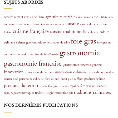
SUJETS ABORDÉS
agriculture durable
accords mets et vins
agriculture
art culinaire
alimentation
arts
cuisine
culinaires
condiments
consommation responsable
cuisine durable
cuisine
cuisine française
cuisine traditionnelle
culture
festive
culinaire
foie gras
culinaire
culture gastronomique
décoration de table
foie gras mi-
gastronomie
fêtes de fin d’année
cuit
formation culinaire
gastronomie française
gastronomie moderne
gourmet
innovation
innovation culinaire
innovation alimentaire
luxe culinaire
maître
produits de luxe
artisan
noël
patrimoine culinaire
plats du sud-ouest
plats raffinés
produits du terroir
repas de fête
saveurs
startups
recette foie gras
recettes
traditions culinaires
technologie
séjours gastronomiques
terroir français
NOS DERNIÈRES PUBLICATIONS