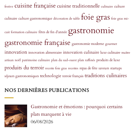
cuisine française
cuisine traditionnelle
culture
festive
culinaire
foie gras
culinaire
culture gastronomique
décoration de table
foie gras mi-
gastronomie
fêtes de fin d’année
cuit
formation culinaire
gastronomie française
gastronomie moderne
gourmet
innovation
innovation culinaire
innovation alimentaire
luxe culinaire
maître
produits de luxe
artisan
noël
patrimoine culinaire
plats du sud-ouest
plats raffinés
produits du terroir
repas de fête
saveurs
startups
recette foie gras
recettes
traditions culinaires
technologie
séjours gastronomiques
terroir français
NOS DERNIÈRES PUBLICATIONS
Gastronomie et émotions : pourquoi certains
plats marquent à vie
06/08/2026