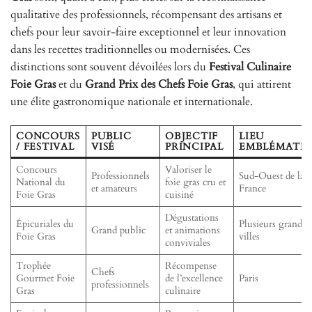
qualitative des professionnels, récompensant des artisans et
chefs pour leur savoir-faire exceptionnel et leur innovation
dans les recettes traditionnelles ou modernisées. Ces
distinctions sont souvent dévoilées lors du
Festival Culinaire
Foie Gras
et du
Grand Prix des Chefs Foie Gras
, qui attirent
une élite gastronomique nationale et internationale.
CONCOURS
PUBLIC
OBJECTIF
LIEU
/ FESTIVAL
VISÉ
PRINCIPAL
EMBLÉMATI
Concours
Valoriser le
Professionnels
Sud-Ouest de la
National du
foie gras cru et
et amateurs
France
Foie Gras
cuisiné
Dégustations
Épicuriales du
Plusieurs grandes
Grand public
et animations
Foie Gras
villes
conviviales
Trophée
Récompense
Chefs
Gourmet Foie
de l’excellence
Paris
professionnels
Gras
culinaire