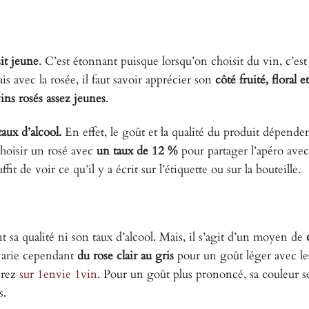
sit jeune
. C’est étonnant puisque lorsqu’on choisit du vin, c’est
is avec la rosée, il faut savoir apprécier son
côté fruité, floral e
vins rosés assez jeunes
.
taux d’alcool.
En effet, le goût et la qualité du produit dépende
 choisir un rosé avec
un taux de 12 %
pour partager l’apéro avec
suffit de voir ce qu’il y a écrit sur l’étiquette ou sur la bouteille.
 sa qualité ni son taux d’alcool. Mais, il s’agit d’un moyen de
 varie cependant
du rose clair au gris
pour un goût léger avec les
erez
sur 1envie 1vin
. Pour un goût plus prononcé, sa couleur 
s.