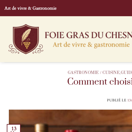
Passer
Art de vivre & Gastronomie
au
contenu
GASTRONOMIE / CUISINE
,
GUID
Comment choisir
PUBLIÉ LE
13
13