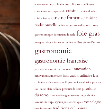
art culinaire
alimentation
arts culinaires
condiments
cuisine
consommation responsable
cuisine durable
cuisine française
cuisine
cuisine festive
traditionnelle
culture culinaire
culture
culinaire
foie gras
gastronomique
décoration de table
fêtes de fin d’année
foie gras mi-cuit
formation culinaire
gastronomie
gastronomie française
innovation
gastronomie moderne
gourmet
innovation culinaire
innovation alimentaire
luxe
culinaire
maître artisan
noël
patrimoine culinaire
plats du
produits
produits de luxe
sud-ouest
plats raffinés
du terroir
repas de fête
recette foie gras
recettes
technologie
saveurs
startups
séjours gastronomiques
traditions culinaires
terroir français