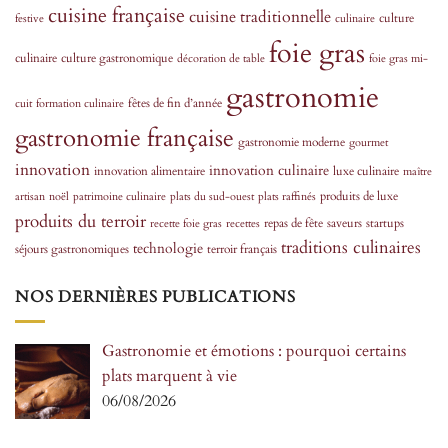
cuisine française
cuisine traditionnelle
culture
festive
culinaire
foie gras
culinaire
culture gastronomique
décoration de table
foie gras mi-
gastronomie
fêtes de fin d’année
cuit
formation culinaire
gastronomie française
gastronomie moderne
gourmet
innovation
innovation culinaire
innovation alimentaire
luxe culinaire
maître
produits de luxe
artisan
noël
patrimoine culinaire
plats du sud-ouest
plats raffinés
produits du terroir
repas de fête
saveurs
startups
recette foie gras
recettes
traditions culinaires
technologie
séjours gastronomiques
terroir français
NOS DERNIÈRES PUBLICATIONS
Gastronomie et émotions : pourquoi certains
plats marquent à vie
06/08/2026