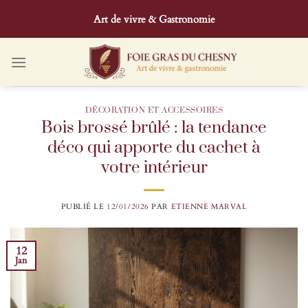
Passer
Art de vivre & Gastronomie
au
contenu
DÉCORATION ET ACCESSOIRES
Bois brossé brûlé : la tendance
déco qui apporte du cachet à
votre intérieur
PUBLIÉ LE
12/01/2026
PAR
ETIENNE MARVAL
12
Jan