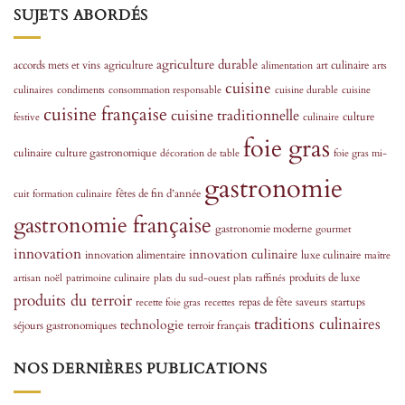
SUJETS ABORDÉS
agriculture durable
accords mets et vins
agriculture
art culinaire
alimentation
arts
cuisine
culinaires
condiments
consommation responsable
cuisine durable
cuisine
cuisine française
cuisine traditionnelle
culture
festive
culinaire
foie gras
culinaire
culture gastronomique
décoration de table
foie gras mi-
gastronomie
fêtes de fin d’année
cuit
formation culinaire
gastronomie française
gastronomie moderne
gourmet
innovation
innovation culinaire
innovation alimentaire
luxe culinaire
maître
produits de luxe
artisan
noël
patrimoine culinaire
plats du sud-ouest
plats raffinés
produits du terroir
repas de fête
saveurs
startups
recette foie gras
recettes
traditions culinaires
technologie
séjours gastronomiques
terroir français
NOS DERNIÈRES PUBLICATIONS