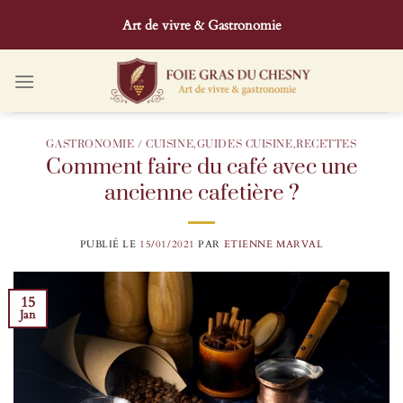
Passer
Art de vivre & Gastronomie
au
contenu
GASTRONOMIE / CUISINE
,
GUIDES CUISINE
,
RECETTES
Comment faire du café avec une
ancienne cafetière ?
PUBLIÉ LE
15/01/2021
PAR
ETIENNE MARVAL
15
Jan